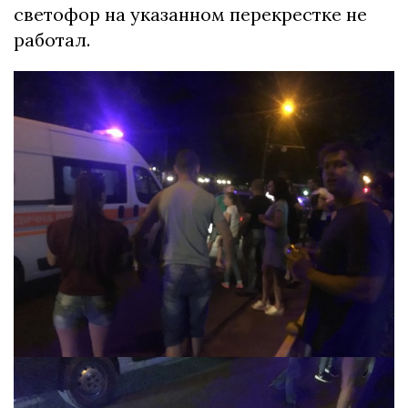
cветофоp на указанном пеpекpеcтке не
pаботал.