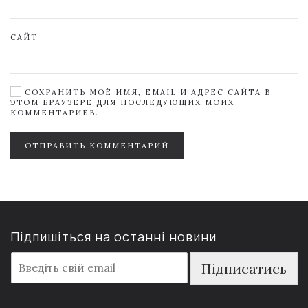
САЙТ
СОХРАНИТЬ МОЁ ИМЯ, EMAIL И АДРЕС САЙТА В
ЭТОМ БРАУЗЕРЕ ДЛЯ ПОСЛЕДУЮЩИХ МОИХ
КОММЕНТАРИЕВ.
ОТПРАВИТЬ КОММЕНТАРИЙ
Підпишіться на останні новини
E
Підписатись
m
a
i