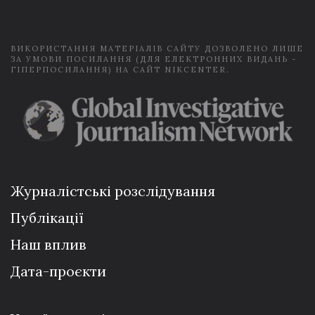
l
*
ВИКОРИСТАННЯ МАТЕРІАЛІВ САЙТУ ДОЗВОЛЕНО ЛИШЕ
ЗА УМОВИ ПОСИЛАННЯ (ДЛЯ ЕЛЕКТРОННИХ ВИДАНЬ -
ГІПЕРПОСИЛАННЯ) НА САЙТ NIKCENTER.
Журналістські розслідування
Публікації
Наш вплив
Дата-проєкти