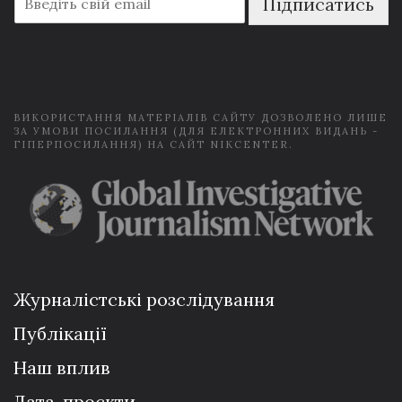
Підписатись
m
a
i
l
*
ВИКОРИСТАННЯ МАТЕРІАЛІВ САЙТУ ДОЗВОЛЕНО ЛИШЕ
ЗА УМОВИ ПОСИЛАННЯ (ДЛЯ ЕЛЕКТРОННИХ ВИДАНЬ -
ГІПЕРПОСИЛАННЯ) НА САЙТ NIKCENTER.
Журналістські розслідування
Публікації
Наш вплив
Дата-проєкти