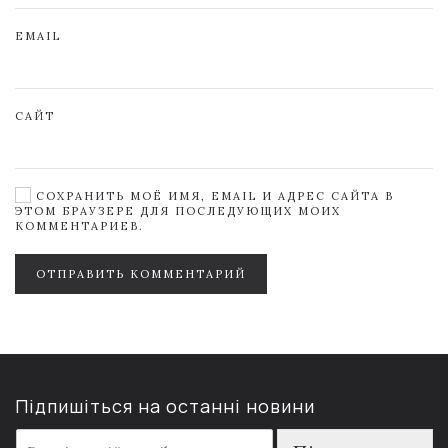
EMAIL
САЙТ
СОХРАНИТЬ МОЁ ИМЯ, EMAIL И АДРЕС САЙТА В
ЭТОМ БРАУЗЕРЕ ДЛЯ ПОСЛЕДУЮЩИХ МОИХ
КОММЕНТАРИЕВ.
ОТПРАВИТЬ КОММЕНТАРИЙ
Підпишіться на останні новини
E