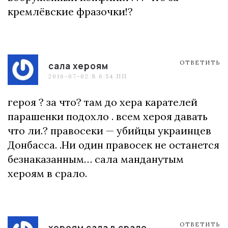
кремлёвские фразочки!?
ОТВЕТИТЬ
сала хероям
2016-07-02 В 6:54 ПП
героя ? за что? там до хера карателей
парашенки подохло . всем хероя давать
что ли.? правосеки — убийцы украинцев
Донбасса. .Ни один правосек не останется
безнаказанным… сала манданутым
хероям в срало.
ОТВЕТИТЬ
хероям сала в срало