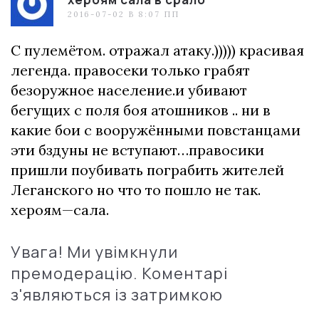
2016-07-02 В 8:07 ПП
С пулемётом. отражал атаку.))))) красивая
легенда. правосеки только грабят
безоружное население.и убивают
бегущих с поля боя атошников .. ни в
какие бои с вооружёнными повстанцами
эти бздуны не вступают…правосики
пришли поубивать пограбить жителей
Леганского но что то пошло не так.
хероям—сала.
Увага! Ми увімкнули
премодерацію. Коментарі
з'являються із затримкою