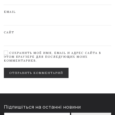
EMAIL
САЙТ
СОХРАНИТЬ МОЁ ИМЯ, EMAIL И АДРЕС САЙТА В
ЭТОМ БРАУЗЕРЕ ДЛЯ ПОСЛЕДУЮЩИХ МОИХ
КОММЕНТАРИЕВ.
ОТПРАВИТЬ КОММЕНТАРИЙ
Підпишіться на останні новини
E