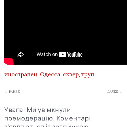
иностранец
,
Одесса
,
сквер
,
труп
← РАНЕЕ
ДАЛЕЕ →
Увага! Ми увімкнули
премодерацію. Коментарі
з'являються із затримкою