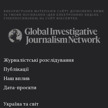
*
ВИКОРИСТАННЯ МАТЕРІАЛІВ САЙТУ ДОЗВОЛЕНО ЛИШЕ
ЗА УМОВИ ПОСИЛАННЯ (ДЛЯ ЕЛЕКТРОННИХ ВИДАНЬ -
ГІПЕРПОСИЛАННЯ) НА САЙТ NIKCENTER.
Журналістські розслідування
Публікації
Наш вплив
Дата-проєкти
Україна та світ