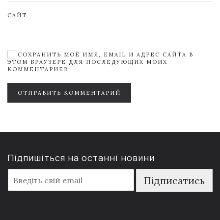
САЙТ
СОХРАНИТЬ МОЁ ИМЯ, EMAIL И АДРЕС САЙТА В
ЭТОМ БРАУЗЕРЕ ДЛЯ ПОСЛЕДУЮЩИХ МОИХ
КОММЕНТАРИЕВ.
ОТПРАВИТЬ КОММЕНТАРИЙ
Підпишіться на останні новини
E
Підписатись
m
a
i
l