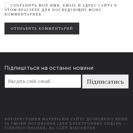
СОХРАНИТЬ МОЁ ИМЯ, EMAIL И АДРЕС САЙТА В
ЭТОМ БРАУЗЕРЕ ДЛЯ ПОСЛЕДУЮЩИХ МОИХ
КОММЕНТАРИЕВ.
ОТПРАВИТЬ КОММЕНТАРИЙ
Підпишіться на останні новини
E
Підписатись
m
a
i
l
*
ВИКОРИСТАННЯ МАТЕРІАЛІВ САЙТУ ДОЗВОЛЕНО ЛИШЕ
ЗА УМОВИ ПОСИЛАННЯ (ДЛЯ ЕЛЕКТРОННИХ ВИДАНЬ -
ГІПЕРПОСИЛАННЯ) НА САЙТ NIKCENTER.