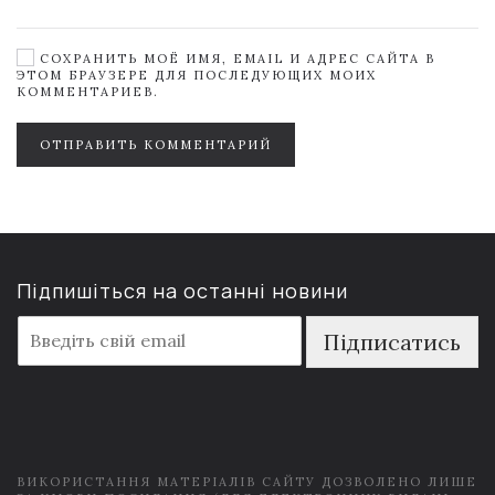
СОХРАНИТЬ МОЁ ИМЯ, EMAIL И АДРЕС САЙТА В
ЭТОМ БРАУЗЕРЕ ДЛЯ ПОСЛЕДУЮЩИХ МОИХ
КОММЕНТАРИЕВ.
ОТПРАВИТЬ КОММЕНТАРИЙ
Підпишіться на останні новини
E
Підписатись
m
a
i
l
*
ВИКОРИСТАННЯ МАТЕРІАЛІВ САЙТУ ДОЗВОЛЕНО ЛИШЕ