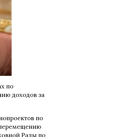
х по
ию доходов за
онопроектов по
 перемещению
ховной Рады по