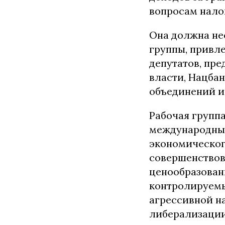
вопросам нало
Она должна не
группы, привле
депутатов, пре
власти, Нацба
объединений и
Рабочая группа
международных
экономическог
совершенствов
ценообразован
контролируем
агрессивной н
либерализации