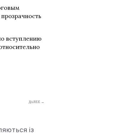
логовым
 прозрачность
по вступлению
 относительно
ДАЛЕЕ →
ляються із