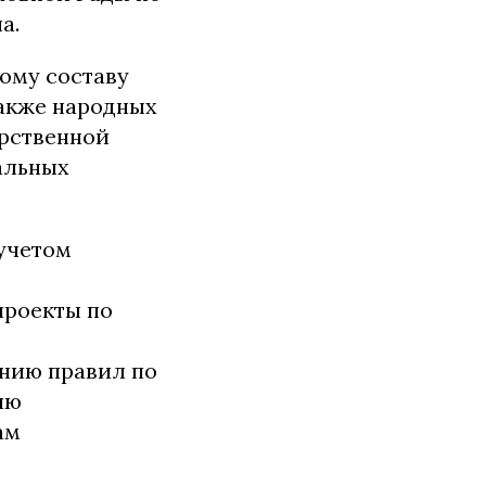
а.
ому составу
также народных
арственной
альных
 учетом
проекты по
ению правил по
ию
ам