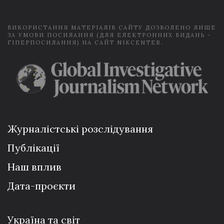
*
ВИКОРИСТАННЯ МАТЕРІАЛІВ САЙТУ ДОЗВОЛЕНО ЛИШЕ
ЗА УМОВИ ПОСИЛАННЯ (ДЛЯ ЕЛЕКТРОННИХ ВИДАНЬ -
ГІПЕРПОСИЛАННЯ) НА САЙТ NIKCENTER.
Журналістські розслідування
Публікації
Наш вплив
Дата-проєкти
Україна та світ