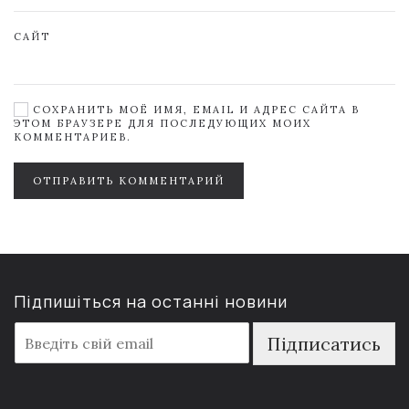
САЙТ
СОХРАНИТЬ МОЁ ИМЯ, EMAIL И АДРЕС САЙТА В
ЭТОМ БРАУЗЕРЕ ДЛЯ ПОСЛЕДУЮЩИХ МОИХ
КОММЕНТАРИЕВ.
ОТПРАВИТЬ КОММЕНТАРИЙ
Підпишіться на останні новини
E
Підписатись
m
a
i
l