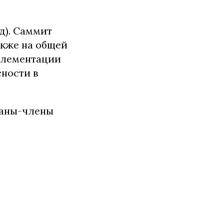
д). Саммит
акже на общей
мплементации
сности в
раны-члены