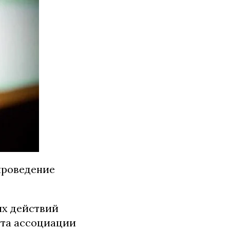
проведение
их действий
ета ассоциации