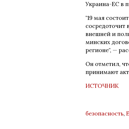
Украина-ЕС в 
"19 мая состои
сосредоточит 
внешней и поли
минских догово
регионе", — ра
Он отметил, ч
принимают акт
ИСТОЧНИК
безопасность
,