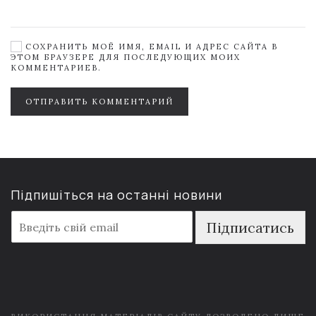
СОХРАНИТЬ МОЁ ИМЯ, EMAIL И АДРЕС САЙТА В
ЭТОМ БРАУЗЕРЕ ДЛЯ ПОСЛЕДУЮЩИХ МОИХ
КОММЕНТАРИЕВ.
ОТПРАВИТЬ КОММЕНТАРИЙ
Підпишіться на останні новини
E
Підписатись
m
a
i
l
*