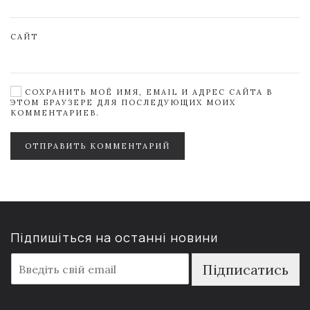
САЙТ
СОХРАНИТЬ МОЁ ИМЯ, EMAIL И АДРЕС САЙТА В
ЭТОМ БРАУЗЕРЕ ДЛЯ ПОСЛЕДУЮЩИХ МОИХ
КОММЕНТАРИЕВ.
ОТПРАВИТЬ КОММЕНТАРИЙ
Підпишіться на останні новини
E
Підписатись
m
a
i