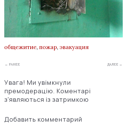
общежитие
,
пожар
,
эвакуация
← РАНЕЕ
ДАЛЕЕ →
Увага! Ми увімкнули
премодерацію. Коментарі
з'являються із затримкою
Добавить комментарий