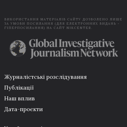
l
*
ВИКОРИСТАННЯ МАТЕРІАЛІВ САЙТУ ДОЗВОЛЕНО ЛИШЕ
ЗА УМОВИ ПОСИЛАННЯ (ДЛЯ ЕЛЕКТРОННИХ ВИДАНЬ -
ГІПЕРПОСИЛАННЯ) НА САЙТ NIKCENTER.
Журналістські розслідування
Публікації
Наш вплив
Дата-проєкти