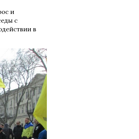
рос и
седы с
одействии в