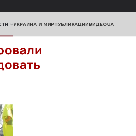
СТИ
УКРАИНА И МИР
ПУБЛИКАЦИИ
ВИДЕО
UA
ровали
довать