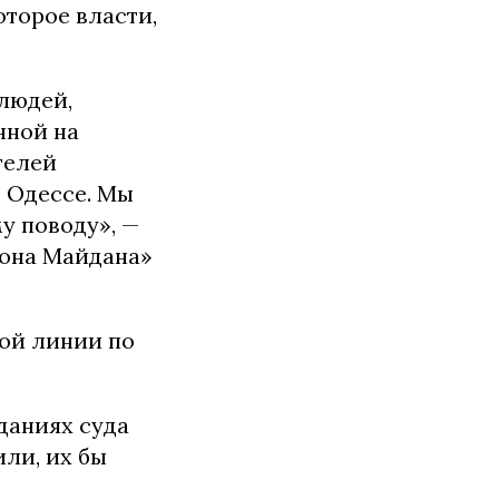
оторое власти,
людей,
нной на
телей
 Одессе. Мы
у поводу», —
рона Майдана»
ой линии по
даниях суда
или, их бы