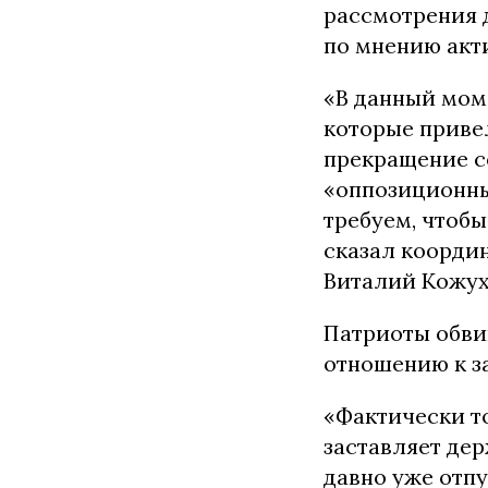
рассмотрения д
по мнению акт
«В данный мом
которые привел
прекращение с
«оппозиционны
требуем, чтобы
сказал коорди
Виталий Кожух
Патриоты обви
отношению к з
«Фактически т
заставляет дер
давно уже отп