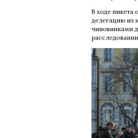
В ходе пикета 
делегацию из н
чиновниками д
расследовании 