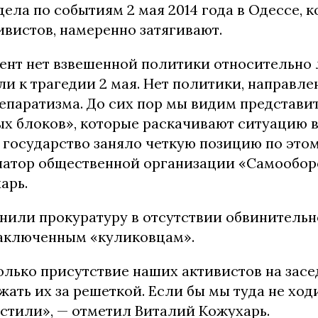
ела по событиям 2 мая 2014 года в Одессе, к
ивистов, намеренно затягивают.
ент нет взвешенной политики относительно 
и к трагедии 2 мая. Нет политики, направле
епаратизма. До сих пор мы видим представи
х блоков», которые раскачивают ситуацию в
 государство заняло четкую позицию по этом
натор общественной организации «Самообо
арь.
нили прокуратуру в отсутствии обвинительн
аключенным «куликовцам».
олько присутствие наших активистов на засе
жать их за решеткой. Если бы мы туда не ход
устили», — отметил Виталий Кожухарь.