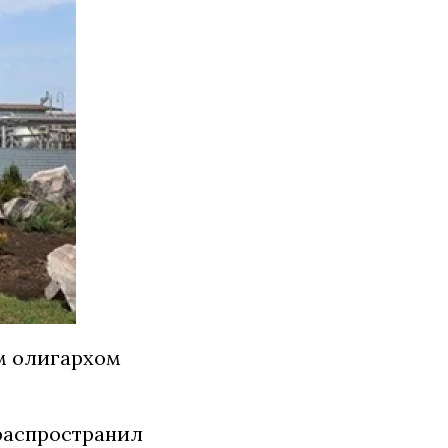
ым олигархом
распространил