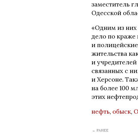
заместитель г
Одесской обла
«Одним из них
дело по краже
и полицейские
жительства ка
и учредителей 
связанных с н
и Херсоне. Та
на более 100 м
этих нефтепро
нефть
,
обыск
,
О
← РАНЕЕ