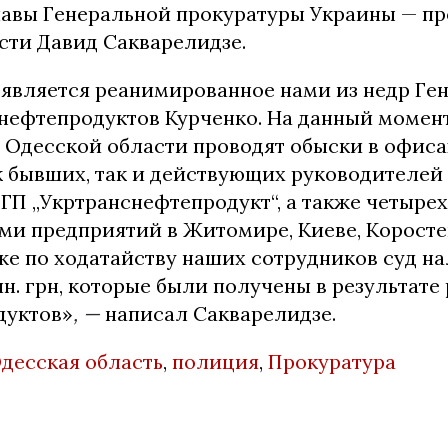
лавы Генеральной прокуратуры Украины — п
сти Давид Сакварелидзе.
 является реанимированное нами из недр Ге
 нефтепродуктов Курченко. На данный момен
 Одесской области проводят обыски в офиса
к бывших, так и действующих руководителей
ГП „Укртранснефтепродукт“, а также четырех
ими предприятий в Житомире, Киеве, Коросте
кже по ходатайству наших сотрудников суд н
лн. грн, которые были получены в результат
дуктов»
, —
написал Сакварелидзе.
десская область
,
полиция
,
Прокуратура