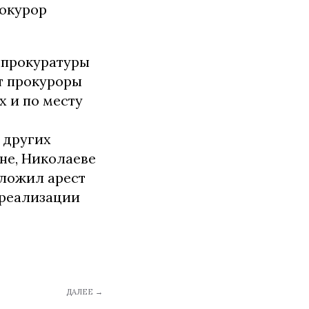
рокурор
нпрокуратуры
т прокуроры
х и по месту
 других
не, Николаеве
аложил арест
е реализации
ДАЛЕЕ →