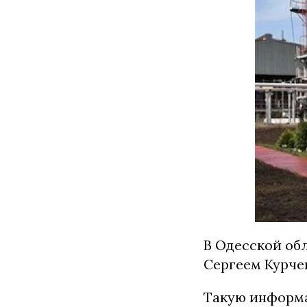
В Одесской об
Сергеем Курче
Такую информа