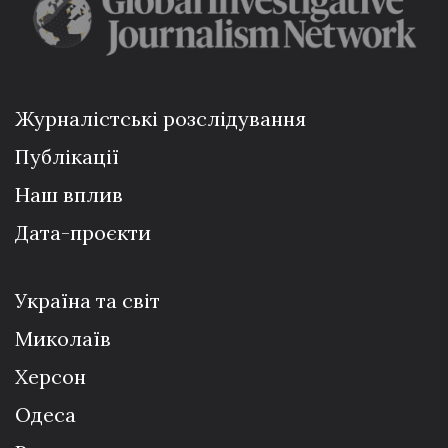
Журналістські розслідування
Публікації
Наш вплив
Дата-проєкти
Україна та світ
Миколаїв
Херсон
Одеса