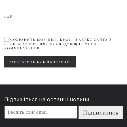
САЙТ
СОХРАНИТЬ МОЁ ИМЯ, EMAIL И АДРЕС САЙТА В
ЭТОМ БРАУЗЕРЕ ДЛЯ ПОСЛЕДУЮЩИХ МОИХ
КОММЕНТАРИЕВ.
ОТПРАВИТЬ КОММЕНТАРИЙ
Підпишіться на останні новини
E
Підписатись
m
a
i