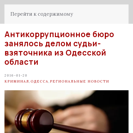
Перейти к содержимому
Антикоррупционное бюро
занялось делом судьи-
взяточника из Одесской
области
2016-01-20
КРИМИНАЛ
,
ОДЕССА
,
РЕГИОНАЛЬНЫЕ НОВОСТИ