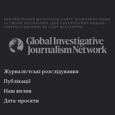
l
*
ВИКОРИСТАННЯ МАТЕРІАЛІВ САЙТУ ДОЗВОЛЕНО ЛИШЕ
ЗА УМОВИ ПОСИЛАННЯ (ДЛЯ ЕЛЕКТРОННИХ ВИДАНЬ -
ГІПЕРПОСИЛАННЯ) НА САЙТ NIKCENTER.
Журналістські розслідування
Публікації
Наш вплив
Дата-проєкти