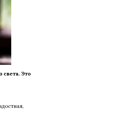
 света. Это
адостная,