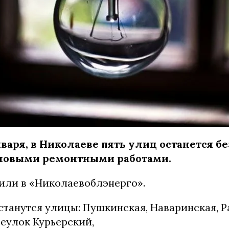
нваря, в Николаеве пять улиц останется без
ановыми ремонтными работами.
или в «Николаевоблэнерго».
останутся улицы: Пушкинская, Наваринская, Р
реулок Курьерский,