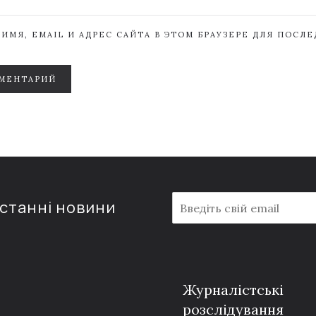
ИМЯ, EMAIL И АДРЕС САЙТА В ЭТОМ БРАУЗЕРЕ ДЛЯ ПОСЛ
МЕНТАРИЙ
E
останні новини
m
a
i
l
*
Журналістські
розслідування