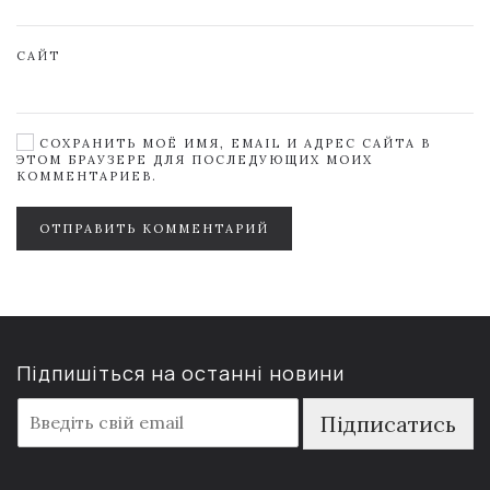
САЙТ
СОХРАНИТЬ МОЁ ИМЯ, EMAIL И АДРЕС САЙТА В
ЭТОМ БРАУЗЕРЕ ДЛЯ ПОСЛЕДУЮЩИХ МОИХ
КОММЕНТАРИЕВ.
ОТПРАВИТЬ КОММЕНТАРИЙ
Підпишіться на останні новини
E
Підписатись
m
a
i