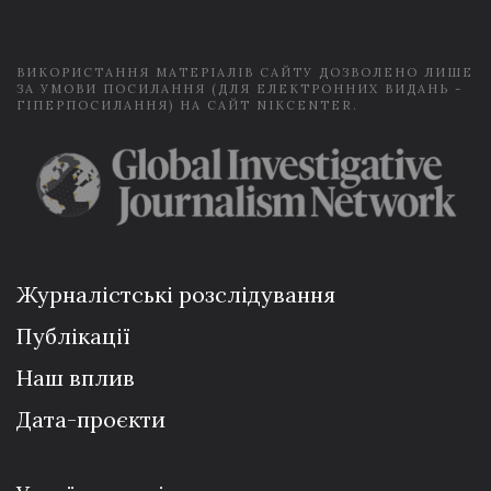
l
*
ВИКОРИСТАННЯ МАТЕРІАЛІВ САЙТУ ДОЗВОЛЕНО ЛИШЕ
ЗА УМОВИ ПОСИЛАННЯ (ДЛЯ ЕЛЕКТРОННИХ ВИДАНЬ -
ГІПЕРПОСИЛАННЯ) НА САЙТ NIKCENTER.
Журналістські розслідування
Публікації
Наш вплив
Дата-проєкти