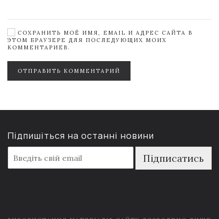
СОХРАНИТЬ МОЁ ИМЯ, EMAIL И АДРЕС САЙТА В
ЭТОМ БРАУЗЕРЕ ДЛЯ ПОСЛЕДУЮЩИХ МОИХ
КОММЕНТАРИЕВ.
ОТПРАВИТЬ КОММЕНТАРИЙ
Підпишіться на останні новини
E
Підписатись
m
a
i
l
*