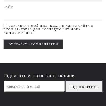
САЙТ
СОХРАНИТЬ МОЁ ИМЯ, EMAIL И АДРЕС САЙТА В
ЭТОМ БРАУЗЕРЕ ДЛЯ ПОСЛЕДУЮЩИХ МОИХ
КОММЕНТАРИЕВ.
ОТПРАВИТЬ КОММЕНТАРИЙ
Підпишіться на останні новини
E
Підписатись
m
a
i
l