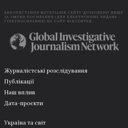
*
ВИКОРИСТАННЯ МАТЕРІАЛІВ САЙТУ ДОЗВОЛЕНО ЛИШЕ
ЗА УМОВИ ПОСИЛАННЯ (ДЛЯ ЕЛЕКТРОННИХ ВИДАНЬ -
ГІПЕРПОСИЛАННЯ) НА САЙТ NIKCENTER.
Журналістські розслідування
Публікації
Наш вплив
Дата-проєкти
Україна та світ