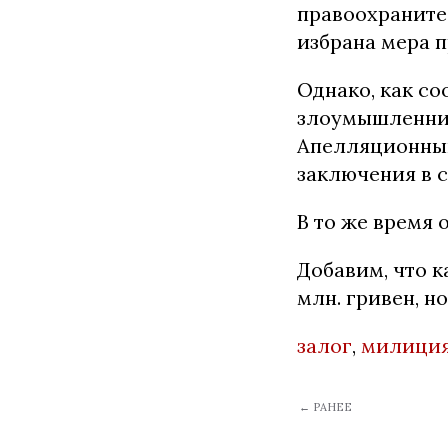
правоохраните
избрана мера п
Однако, как с
злоумышленник
Апелляционный
заключения в 
В то же время 
Добавим, что 
млн. гривен, н
залог
,
милици
← РАНЕЕ