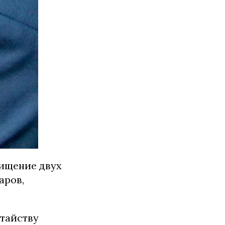
хищение двух
аров,
тайству