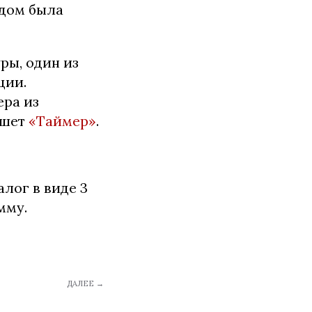
дом была
ры, один из
ции.
ра из
ишет
«Таймер»
.
лог в виде 3
мму.
ДАЛЕЕ →