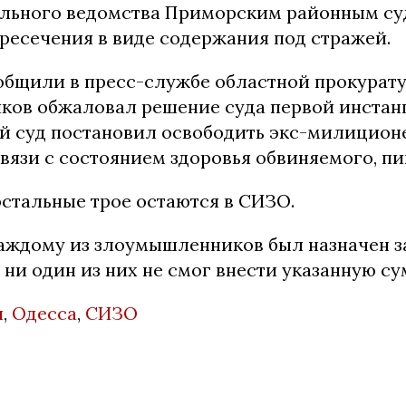
льного ведомства Приморским районным су
ресечения в виде содержания под стражей.
ообщили в пресс-службе областной прокурату
ов обжаловал решение суда первой инстан
 суд постановил освободить экс-милиционе
связи с состоянием здоровья обвиняемого, п
остальные трое остаются в СИЗО.
каждому из злоумышленников был назначен за
о ни один из них не смог внести указанную су
я
,
Одесса
,
СИЗО