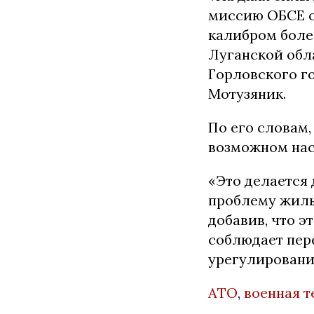
миссию ОБСЕ о
калибром боле
Луганской обл
Горловского го
Мотузяник.
По его словам,
возможном нас
«Это делается 
проблему жиль
добавив, что э
соблюдает пер
урегулировани
АТО
,
военная т