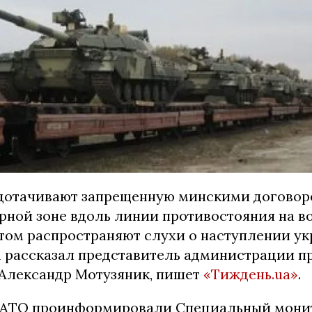
дотачивают запрещенную минскими догово
рной зоне вдоль линии противостояния на в
этом распространяют слухи о наступлении у
м рассказал представитель администрации п
Александр Мотузяник, пишет
«Тиждень.ua»
.
ы АТО проинформировали Специальный мони