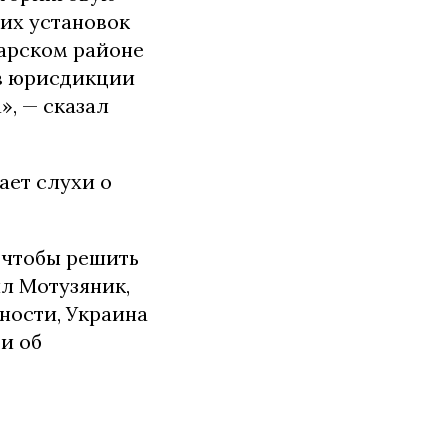
их установок
дарском районе
 в юрисдикции
», — сказал
ает слухи о
е чтобы решить
л Мотузяник,
ности, Украина
и об