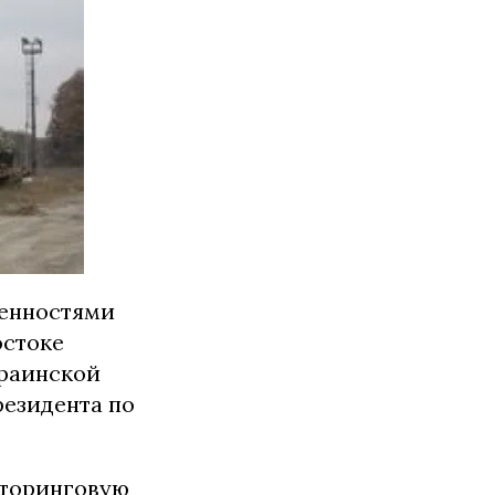
ренностями
остоке
краинской
резидента по
торинговую