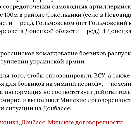
 сосредоточении самоходных артиллерийск
е 100м в районе Сокольники (село в Новоай
асти — ред.), Гольмовском (пгт Гольмовский
рсовета Донецкой области — ред.) И Донецка
 российское командование боевиков распуск
туплении украинской армии.
для того, чтобы спровоцировать ВСУ, а такж
я для боевиков на зимний период», — поясни
та информация не соответствует действитель
емирие и выполняет Минские договоренност
и ситуации на Донбассе.
ехника
,
Донбасс
,
Минские договоренности