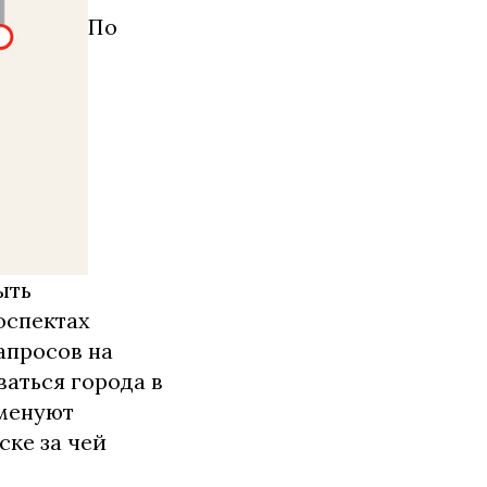
По
ыть
оспектах
апросов на
ваться города в
именуют
ске за чей