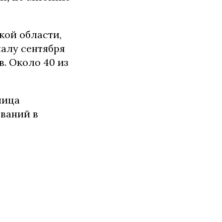
кой области,
чалу сентября
. Около 40 из
лица
ований в