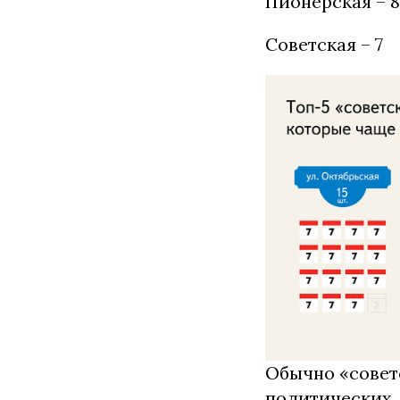
Пионерская – 8
Советская – 7
Обычно «совет
политических,