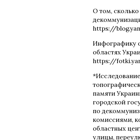
О том, сколько
декоммунизаци
https://blog.y
Инфографику о
областях Укра
https://fotki.y
*Исследование
топографическ
памяти Украин
городской гос
по декоммуниз
комиссиями, к
областных цен
улицы, переулк