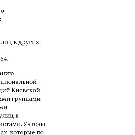
 о
:
лиц в других
64.
ванию
ациональной
ций Киевской
чими группами
ими
улиц в
истами. Учтены
ах, которые по