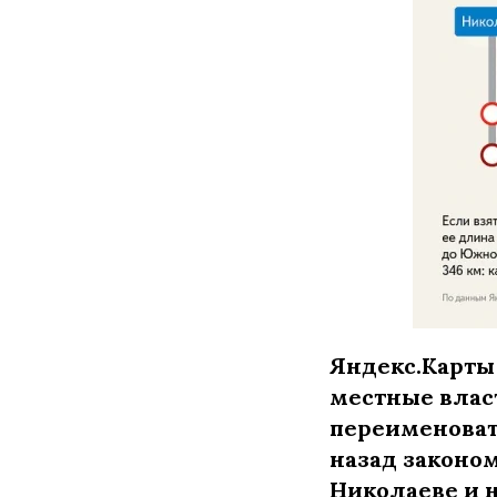
Яндекс.Карты 
местные влас
переименоват
назад законо
Николаеве и 