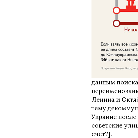
данным поиска
переименованы
Ленина и Октяб
тему декоммуни
Украине после
советские улиц
счет?].