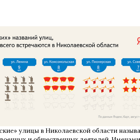
ские» улицы в Николаевской области называ
 военных и общественных деятелей. Именами 