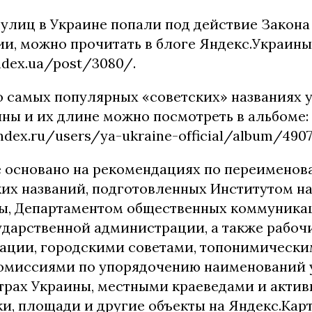
 улиц в Украине попали под действие Закона
и, можно прочитать в блоге Яндекс.Украины
andex.ua/post/3080/.
 самых популярных «советских» названиях у
ины и их длине можно посмотреть в альбоме:
andex.ru/users/ya-ukraine-official/album/4907
 основано на рекомендациях по переимено
их названий, подготовленных Институтом н
ы, Департаментом общественных коммуника
ударственной администрации, а также рабо
ации, городскими советами, топонимическ
омиссиями по упорядочению наименований 
трах Украины, местными краеведами и актив
и, площади и другие объекты на Яндекс.Карт