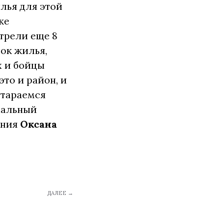
лья для этой
же
трели еще 8
ок жилья,
х и бойцы
это и район, и
стараемся
мальный
ания
Оксана
ДАЛЕЕ →