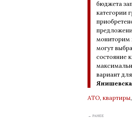
бюджета за
категории г
приобретено
предложений
мониторим ц
могут выбра
состояние к
максимальн
вариант для
Янишевска
АТО
,
квартиры
← РАНЕЕ