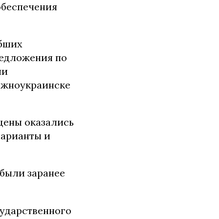
обеспечения
ибших
редложения по
ли
Южноукраинске
цены оказались
варианты и
 были заранее
сударственного