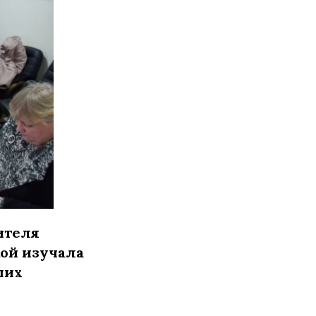
ителя
ой изучала
ших