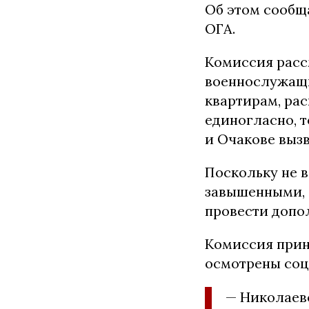
Об этом сообщ
ОГА.
Комиссия расс
военнослужащи
квартирам, ра
единогласно, 
и Очакове выз
Поскольку не 
завышенными, 
провести допо
Комиссия прин
осмотрены соц
— Николаевс