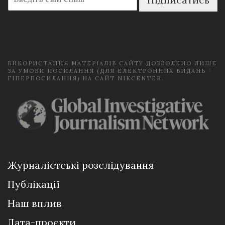
m
a
i
l
*
ВИКОРИСТАННЯ МАТЕРІАЛІВ САЙТУ ДОЗВОЛЕНО ЛИШЕ
ЗА УМОВИ ПОСИЛАННЯ (ДЛЯ ЕЛЕКТРОННИХ ВИДАНЬ -
ГІПЕРПОСИЛАННЯ) НА САЙТ NIKCENTER.
Журналістські розслідування
Публікації
Наш вплив
Дата-проєкти