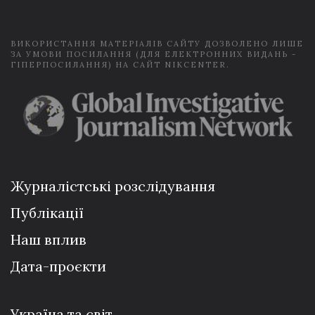
l
*
ВИКОРИСТАННЯ МАТЕРІАЛІВ САЙТУ ДОЗВОЛЕНО ЛИШЕ
ЗА УМОВИ ПОСИЛАННЯ (ДЛЯ ЕЛЕКТРОННИХ ВИДАНЬ -
ГІПЕРПОСИЛАННЯ) НА САЙТ NIKCENTER.
Журналістські розслідування
Публікації
Наш вплив
Дата-проєкти
Україна та світ