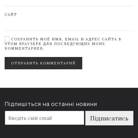
САЙТ
СОХРАНИТЬ МОЁ ИМЯ, EMAIL И АДРЕС САЙТА В
ЭТОМ БРАУЗЕРЕ ДЛЯ ПОСЛЕДУЮЩИХ МОИХ
КОММЕНТАРИЕВ.
ОТПРАВИТЬ КОММЕНТАРИЙ
Підпишіться на останні новини
E
Підписатись
m
a
i