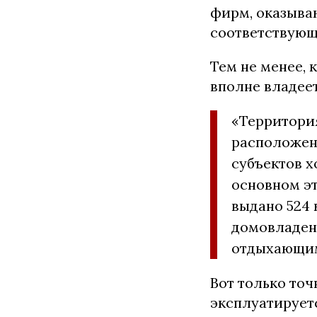
фирм, оказыва
соответствующ
Тем не менее, 
вполне владее
«Территория
расположенн
субъектов х
основном э
выдано 524 
домовладени
отдыхающи
Вот только точ
эксплуатирует