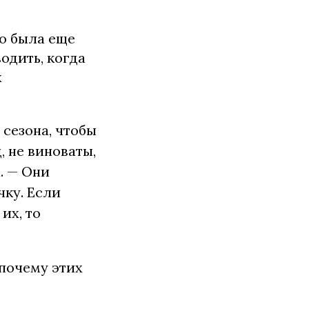
го была еще
одить, когда
х
 сезона, чтобы
, не виноваты,
. — Они
чку. Если
их, то
 почему этих