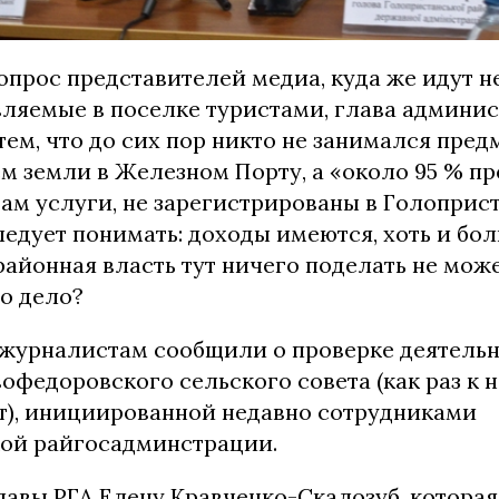
опрос представителей медиа, куда же идут 
авляемые в поселке туристами, глава админи
ем, что до сих пор никто не занимался пред
м земли в Железном Порту, а «около 95 % пр
ам услуги, не зарегистрированы в Голоприс
ледует понимать: доходы имеются, хоть и бол
районная власть тут ничего поделать не може
то дело?
е журналистам сообщили о проверке деятель
федоровского сельского совета (как раз к 
), инициированной недавно сотрудниками
ой райгосадминстрации.
авы РГА Елену Кравченко-Скалозуб, которая