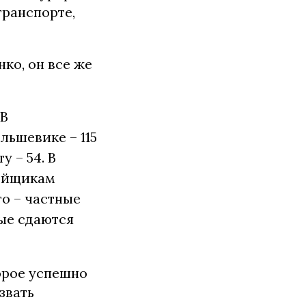
транспорте,
нко, он все же
 В
льшевике – 115
 – 54. В
ройщикам
то – частные
рые сдаются
торое успешно
звать