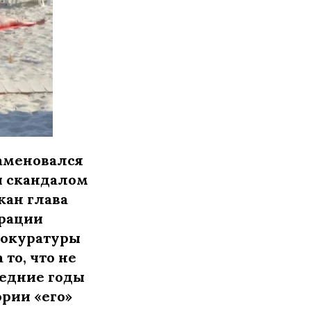
аменовался
и скандалом
жан глава
трации
рокуратуры
то, что не
ледние годы
рии «его»