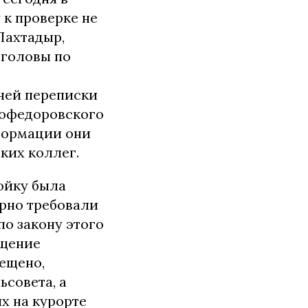
 к проверке не
Лахтадыр,
 головы по
чей переписки
вофедоровского
нформации они
ких коллег.
ойку была
ерно требовали
по закону этого
ещение
рещено,
ьсовета, а
х на курорте