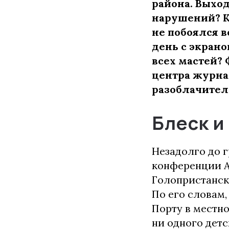
района. Выход
нарушений? К
не побоялся в
день с экран
всех мастей?
центра журна
разоблачител
Блеск и
Незадолго до г
конференции А
Голопристанск
По его словам
Порту в местно
ни одного детс