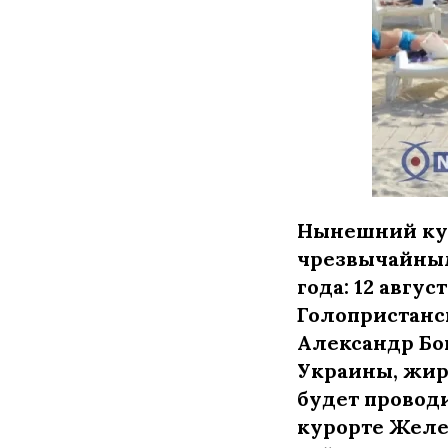
Нынешний кур
чрезвычайным
года: 12 авгу
Голопристанс
Александр Бо
Украины, жир
будет провод
курорте Желе