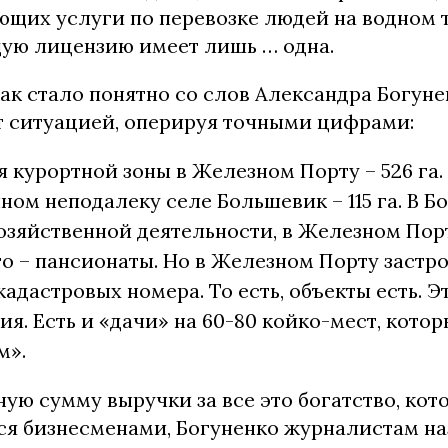
ющих услуги по перевозке людей на водном 
ую лицензию имеет лишь … одна.
как стало понятно со слов Александра Богуне
т ситуацией, оперируя точными цифрами:
 курортной зоны в Железном Порту – 526 га.
ом неподалеку селе Большевик – 115 га. В Бо
озяйственной деятельности, в Железном Порту
то – пансионаты. Но в Железном Порту заст
кадастровых номера. То есть, объекты есть. Э
я. Есть и «дачи» на 60-80 койко-мест, кото
м».
ную сумму выручки за все это богатство, ко
ся бизнесменами, Богуненко журналистам на