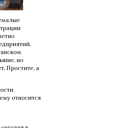
немалые
страции
метно
едприятий,
танском
ьшие, но
т. Простите, а
ности
нему относится
 сегодня в