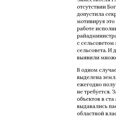
отсутствии Бог
допустила сек
мотивируя это 
работе исполн
райадминистра
с сельсоветом
сельсовета. И
выявили множе
В одном случае
выделена земл
ежегодно получ
не требуется.
объектов в ста
выдавались пас
областной влас