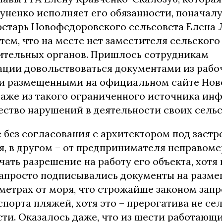
уненко исполняет его обязанности, поначалу
ретарь Новофедоровского сельсовета Елена 
тем, что на месте нет заместителя сельского
ительных органов. Пришлось сотрудникам
ции довольствоваться документами из рабо
 и размещенными на официальном сайте Но
 даже из такого ограниченного источника и
ство нарушений в деятельности своих сельс
 без согласования с архитектором под застр
я, в другом – от предпринимателя неправом
ать разрешение на работу его объекта, хотя 
 Запросто подписывались документы на разм
 метрах от моря, что строжайше законом зап
порта пляжей, хотя это – прерогатива не сел
ти. Оказалось даже, что из шести работающи