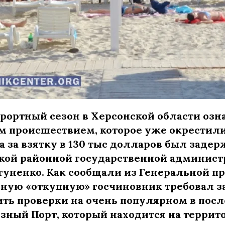
ортный сезон в Херсонской области озн
 происшествием, которое уже окрестил
ста за взятку в 130 тыс долларов был задер
кой районной государственной админис
гуненко. Как сообщали из Генеральной п
ную «откупную» госчиновник требовал за 
ить проверки на очень популярном в пос
зный Порт, который находится на террито