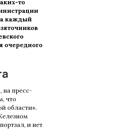
каких-то
министрации
гда каждый
взяточников
евского
я очередного
та
 на пресс-
м, что
й области».
 Железном
ортзал, и нет