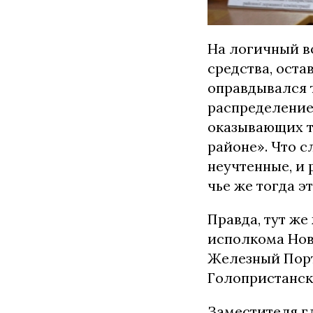
На логичный в
средства, ост
оправдывался т
распределение
оказывающих т
районе». Что с
неучтенные, и 
чье же тогда э
Правда, тут ж
исполкома Ново
Железный Порт
Голопристанск
Заместителя гл