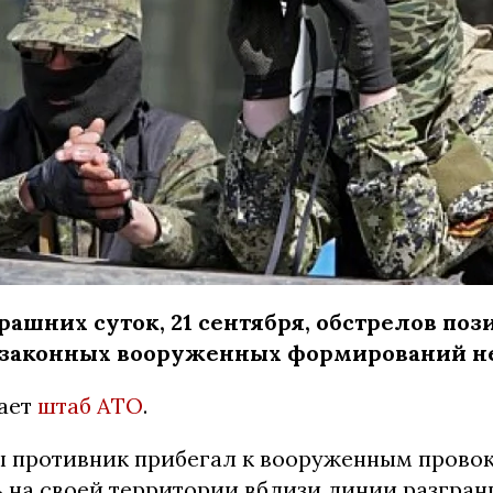
рашних суток, 21 сентября, обстрелов по
езаконных вооруженных формирований не
ает
штаб АТО
.
 противник прибегал к вооруженным прово
 на своей территории вблизи линии разгран