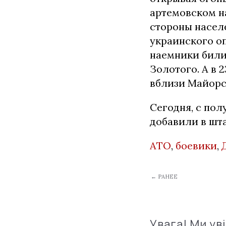
артемовском н
стороны насел
украинского оп
наемники били
Золотого. А в 
вблизи Майорск
Сегодня, с пол
добавили в шта
АТО
,
боевики
,
← РАНЕЕ
Увага! Ми ув