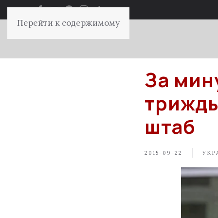
Перейти к содержимому
За мин
трижды
штаб
2015-09-22
УКР