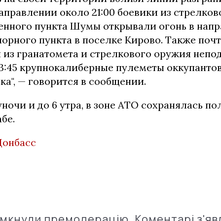
аправлении около 21:00 боевики из стрелков
енного пункта Шумы открывали огонь в нап
орного пункта в поселке Кирово. Также почт
 из гранатомета и стрелкового оружия непо
23:45 крупнокалиберные пулеметы оккупанто
а", — говорится в сообщении.
уночи и до 6 утра, в зоне АТО сохранялась п
бе.
Донбасс
імкнули премодерацію. Коментарі з'яв