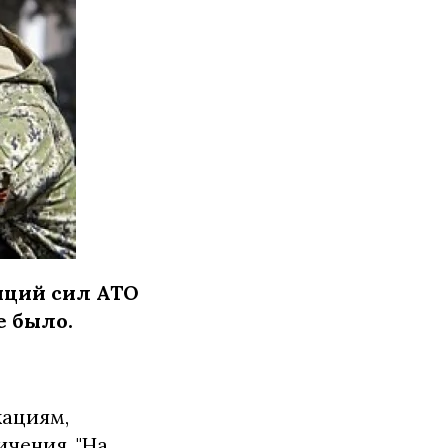
зиций сил АТО
 было.
кациям,
ичения. "На