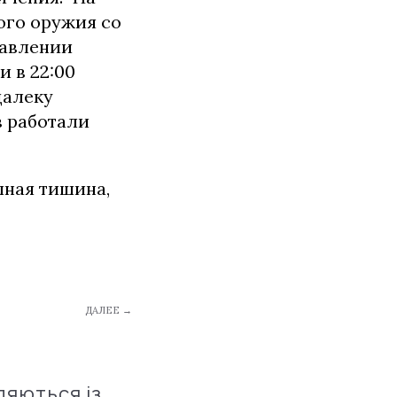
ого оружия со
равлении
и в 22:00
далеку
в работали
олная тишина,
ДАЛЕЕ →
ляються із