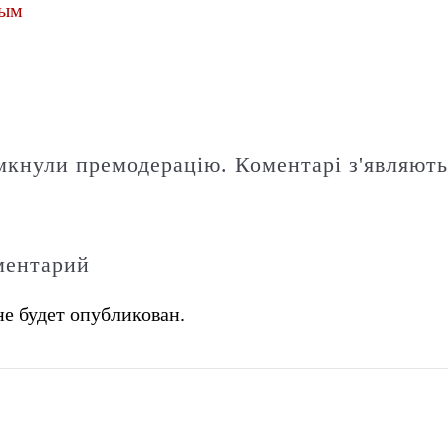
ым
мкнули премодерацію. Коментарі з'являють
ментарий
не будет опубликован.