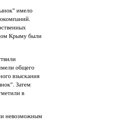
рынок" имело
гокомпаний.
рственных
нном Крыму были
ствили
 имели общего
ного взыскания
нок". Затем
тметили в
али невозможным