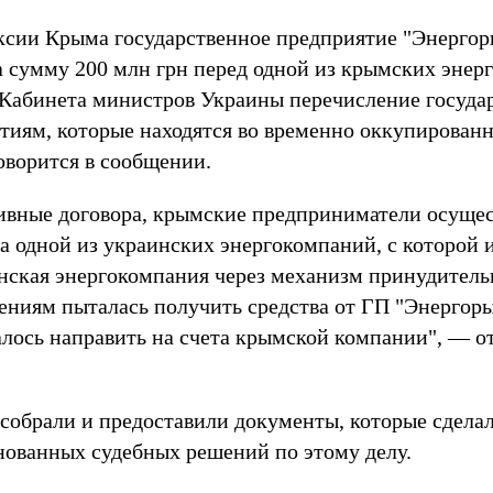
ксии Крыма государственное предприятие "Энерго
а сумму 200 млн грн перед одной из крымских энер
Кабинета министров Украины перечисление госуда
ятиям, которые находятся во временно оккупирова
оворится в сообщении.
ивные договора, крымские предприниматели осуще
а одной из украинских энергокомпаний, с которой
инская энергокомпания через механизм принудитель
ениям пыталась получить средства от ГП "Энергоры
лось направить на счета крымской компании", — о
собрали и предоставили документы, которые сдел
нованных судебных решений по этому делу.