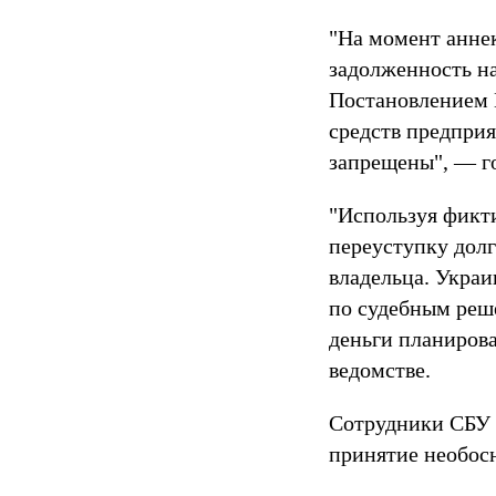
"На момент анне
задолженность н
Постановлением 
средств предпри
запрещены", — г
"Используя фикт
переуступку долг
владельца. Укра
по судебным реш
деньги планирова
ведомстве.
Сотрудники СБУ 
принятие необос