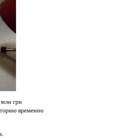
 млн грн
риторию временно
а.