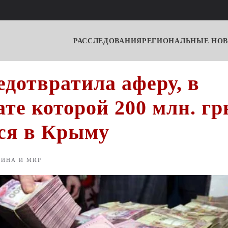
РАССЛЕДОВАНИЯ
РЕГИОНАЛЬНЫЕ НО
дотвратила аферу, в
ате которой 200 млн. гр
ся в Крыму
АИНА И МИР