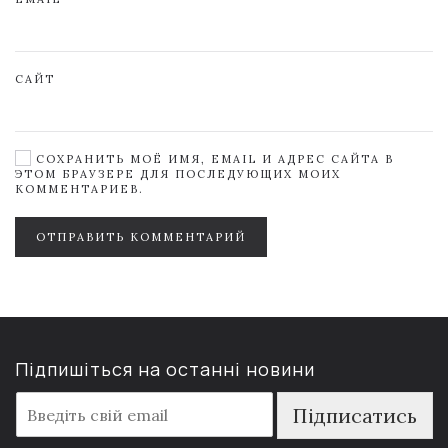
САЙТ
СОХРАНИТЬ МОЁ ИМЯ, EMAIL И АДРЕС САЙТА В
ЭТОМ БРАУЗЕРЕ ДЛЯ ПОСЛЕДУЮЩИХ МОИХ
КОММЕНТАРИЕВ.
ОТПРАВИТЬ КОММЕНТАРИЙ
Підпишіться на останні новини
E
Підписатись
m
a