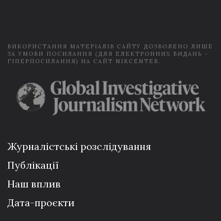
i
l
*
ВИКОРИСТАННЯ МАТЕРІАЛІВ САЙТУ ДОЗВОЛЕНО ЛИШЕ
ЗА УМОВИ ПОСИЛАННЯ (ДЛЯ ЕЛЕКТРОННИХ ВИДАНЬ -
ГІПЕРПОСИЛАННЯ) НА САЙТ NIKCENTER.
Журналістські розслідування
Публікації
Наш вплив
Дата-проєкти