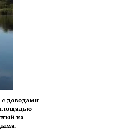
 с доводами
 площадью
нный на
одыма
.