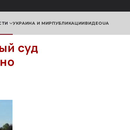
СТИ
УКРАИНА И МИР
ПУБЛИКАЦИИ
ВИДЕО
UA
ый суд
нно