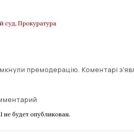
й суд
,
Прокуратура
імкнули премодерацію. Коментарі з'яв
омментарий
l не будет опубликован.