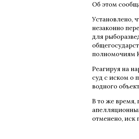
Об этом сообщ
Установлено, ч
незаконно пере
для рыборазве
общегосударст
полномочиям К
Реагируя на н
суд с иском о
водного объект
В то же время
апелляционным
отменено, иск 