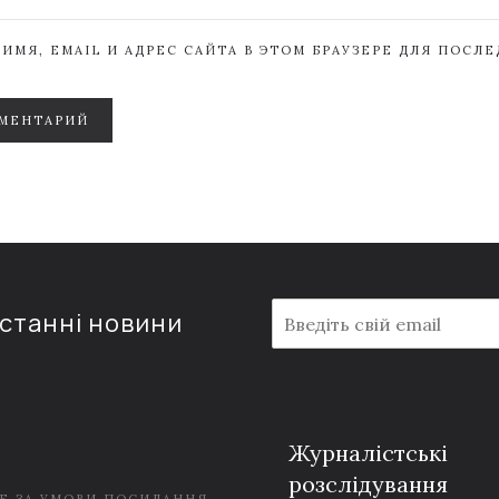
ИМЯ, EMAIL И АДРЕС САЙТА В ЭТОМ БРАУЗЕРЕ ДЛЯ ПОСЛ
МЕНТАРИЙ
E
останні новини
m
a
i
l
*
Журналістські
розслідування