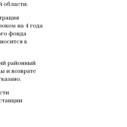
 области.
страция
роком на 4 года
ого фонда
носится к
кий районный
ы и возврате
тказано.
сти
станции