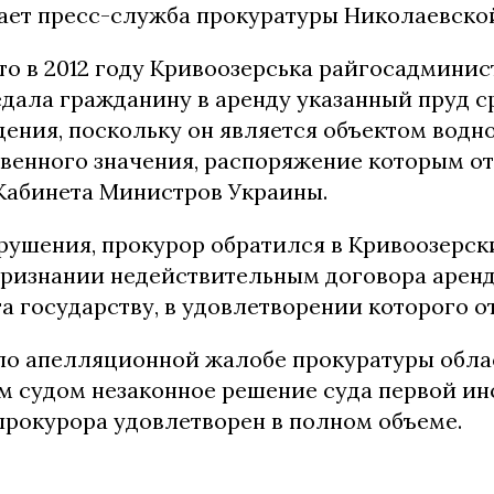
ает пресс-служба прокуратуры Николаевской
то в 2012 году Кривоозерська райгосадмини
дала гражданину в аренду указанный пруд с
дения, поскольку он является объектом водн
венного значения, распоряжение которым от
абинета Министров Украины.
арушения, прокурор обратился в Кривоозерс
 признании недействительным договора аренд
а государству, в удовлетворении которого о
, по апелляционной жалобе прокуратуры обла
 судом незаконное решение суда первой ин
прокурора удовлетворен в полном объеме.