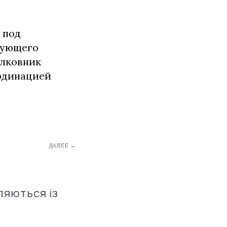
 под
дующего
олковник
ординацией
ДАЛЕЕ →
ляються із