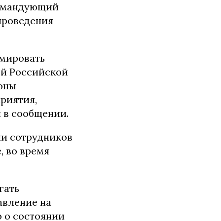
командующий
проведения
мировать
ей Российской
оны
риятия,
 в сообщении.
ии сотрудников
, во время
гать
авление на
 о состоянии