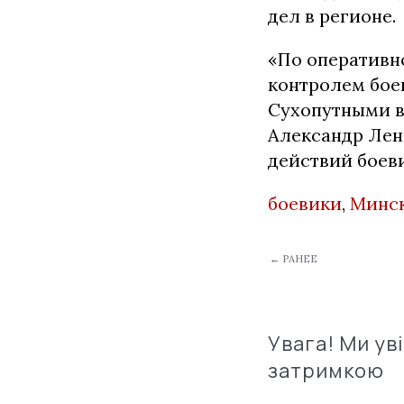
дел в регионе.
«По оперативн
контролем бое
Сухопутными в
Александр Лен
действий боеви
боевики
,
Минск
← РАНЕЕ
Увага! Ми ув
затримкою