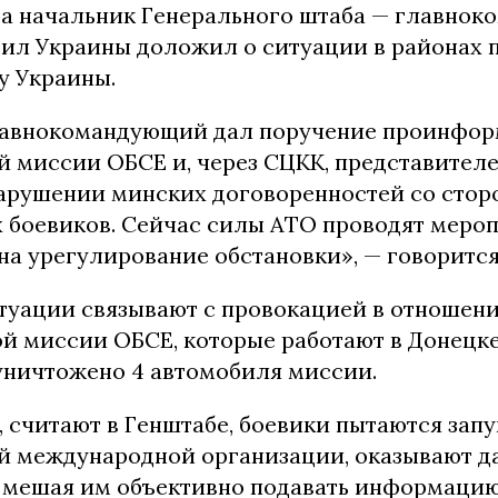
тра начальник Генерального штаба — главно
ил Украины доложил о ситуации в районах 
у Украины.
лавнокомандующий дал поручение проинфор
й миссии ОБСЕ и, через СЦКК, представител
арушении минских договоренностей со стор
 боевиков. Сейчас силы АТО проводят мероп
на урегулирование обстановки», — говорится
туации связывают с провокацией в отношен
й миссии ОБСЕ, которые работают в Донецке
уничтожено 4 автомобиля миссии.
 считают в Генштабе, боевики пытаются запу
й международной организации, оказывают д
 мешая им объективно подавать информацию