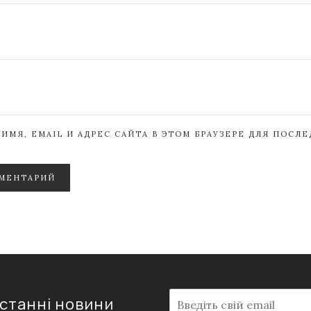
ИМЯ, EMAIL И АДРЕС САЙТА В ЭТОМ БРАУЗЕРЕ ДЛЯ ПОСЛ
МЕНТАРИЙ
E
останні новини
m