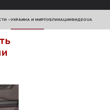
СТИ
УКРАИНА И МИР
ПУБЛИКАЦИИ
ВИДЕО
UA
ть
ми