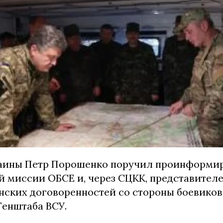
аины Петр Порошенко поручил проинформи
й миссии ОБСЕ и, через СЦКК, представителе
ских договоренностей со стороны боевиков
Генштаба ВСУ.