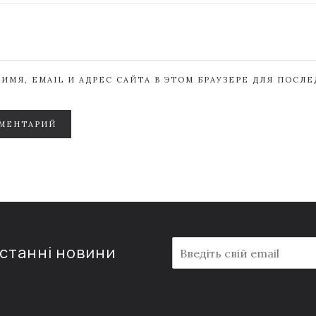
ИМЯ, EMAIL И АДРЕС САЙТА В ЭТОМ БРАУЗЕРЕ ДЛЯ ПОСЛ
МЕНТАРИЙ
E
останні новини
m
a
i
l
*