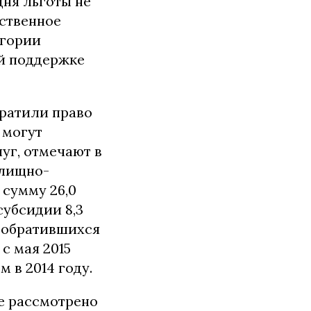
дня льготы не
ственное
егории
й поддержке
тратили право
 могут
уг, отмечают в
илищно-
 сумму 26,0
субсидии 8,3
, обратившихся
с мая 2015
м в 2014 году.
е рассмотрено