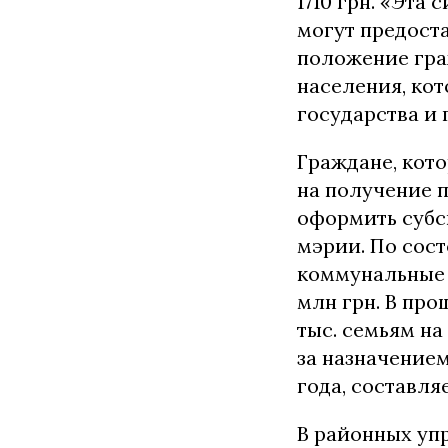
1710 грн. «Эта
могут предост
положение гра
населения, ко
государства и 
Граждане, кото
на получение п
оформить субс
мэрии. По сост
коммунальные у
млн грн. В про
тыс. семьям на
за назначением
года, составляе
В районных уп