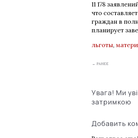
11 178 заявлен
что составляе
граждан в пол
планирует заве
льготы
,
матери
← РАНЕЕ
Увага! Ми ув
затримкою
Добавить к