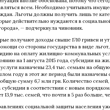
 ситуация вполне обоснована, потому что сего
авляться всем. Необходимо учитывать имуще
ждан. Льготы должны получить лишь те кат
торые действительно нуждаются в социально
города», — подчеркнула чиновник.
рые получают доходы свыше 1710 гривен и у
омощи со стороны государства в виде льгот,
идию на оплату жилищно-коммунальных усл
оянию на 1 августа 2015 года, субсидии на ж
слуги назначены 23,4 тыс. семьям на общую
шлом году в этот же период были назначены 
 общую сумму 6,7 млн грн. Количество семей
 субсидии в соответствии с новым порядком 
т 13,9 тыс. семей, что почти в 5 раз больше, че
равлениях социальной защиты населения уж