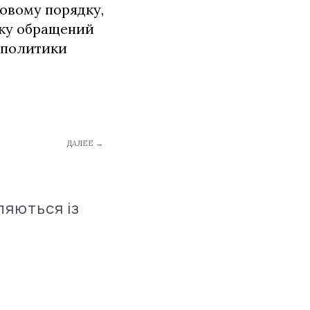
новому порядку,
тку обращений
 политики
ДАЛЕЕ →
ляються із