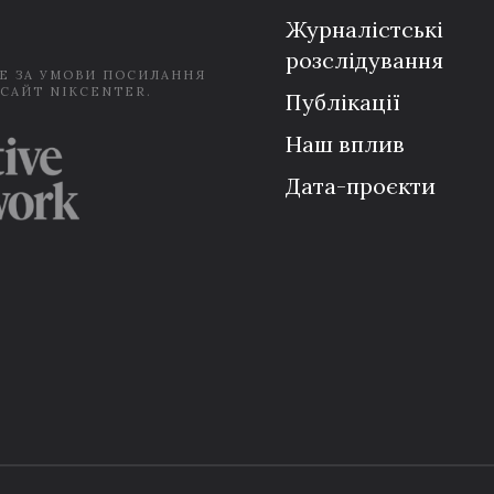
Журналістські
розслідування
Е ЗА УМОВИ ПОСИЛАННЯ
 САЙТ NIKCENTER.
Публікації
Наш вплив
Дата-проєкти