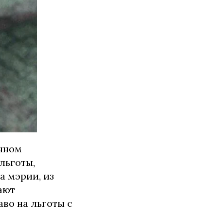
енном
льготы,
а мэрии, из
ают
аво на льготы с