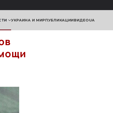
СТИ
УКРАИНА И МИР
ПУБЛИКАЦИИ
ВИДЕО
UA
ов
омощи