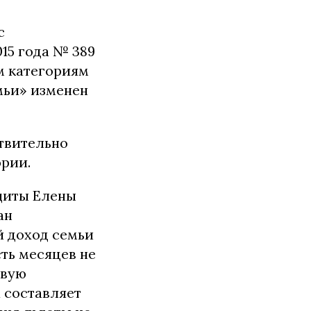
с
15 года № 389
м категориям
мьи» изменен
ствительно
эрии.
щиты Елены
ан
й доход семьи
ть месяцев не
овую
 составляет