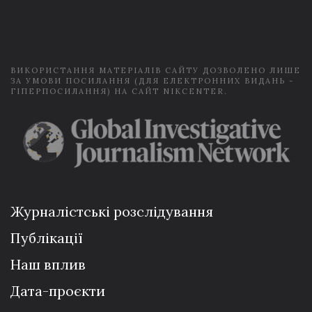
i
l
*
ВИКОРИСТАННЯ МАТЕРІАЛІВ САЙТУ ДОЗВОЛЕНО ЛИШЕ
ЗА УМОВИ ПОСИЛАННЯ (ДЛЯ ЕЛЕКТРОННИХ ВИДАНЬ -
ГІПЕРПОСИЛАННЯ) НА САЙТ NIKCENTER.
Журналістські розслідування
Публікації
Наш вплив
Дата-проєкти