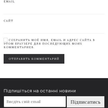
EMAIL
САЙТ
СОХРАНИТЬ МОЁ ИМЯ, EMAIL И АДРЕС САЙТА В
ЭТОМ БРАУЗЕРЕ ДЛЯ ПОСЛЕДУЮЩИХ МОИХ
КОММЕНТАРИЕВ.
ОТПРАВИТЬ КОММЕНТАРИЙ
Підпишіться на останні новини
E
Підписатись
m
a