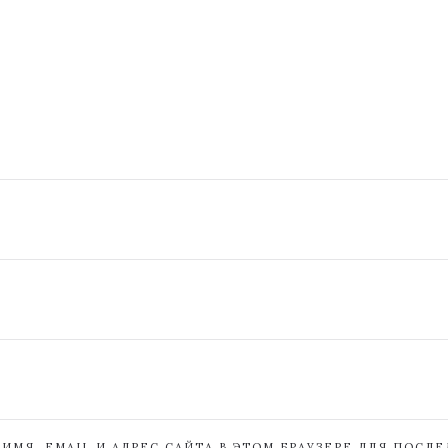
ИМЯ, EMAIL И АДРЕС САЙТА В ЭТОМ БРАУЗЕРЕ ДЛЯ ПОСЛ