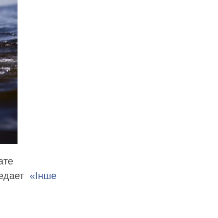
ате
редает
«Інше