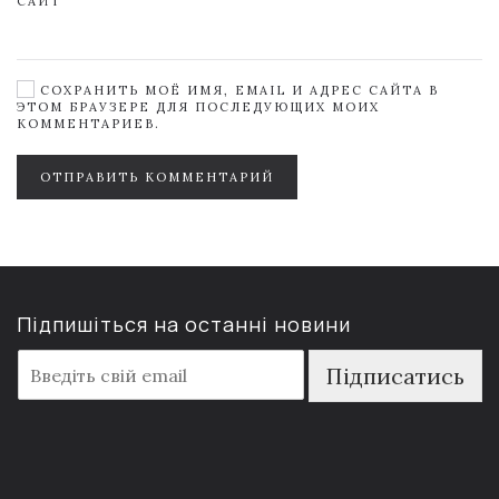
САЙТ
СОХРАНИТЬ МОЁ ИМЯ, EMAIL И АДРЕС САЙТА В
ЭТОМ БРАУЗЕРЕ ДЛЯ ПОСЛЕДУЮЩИХ МОИХ
КОММЕНТАРИЕВ.
ОТПРАВИТЬ КОММЕНТАРИЙ
Підпишіться на останні новини
E
Підписатись
m
a
i
l
*