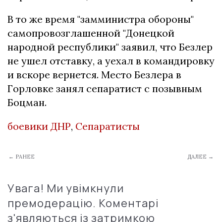
В то же время "замминистра обороны"
самопровозглашенной "Донецкой
народной республики" заявил, что Безлер
не ушел отставку, а уехал в командировку
и вскоре вернется. Место Безлера в
Горловке занял сепаратист с позывным
Боцман.
боевики ДНР
,
Сепаратисты
← РАНЕЕ
ДАЛЕЕ →
Увага! Ми увімкнули
премодерацію. Коментарі
з'являються із затримкою