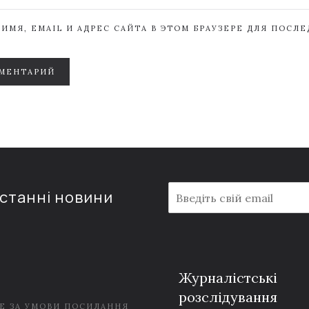
ИМЯ, EMAIL И АДРЕС САЙТА В ЭТОМ БРАУЗЕРЕ ДЛЯ ПОСЛ
МЕНТАРИЙ
E
останні новини
m
a
i
l
*
Журналістські
розслідування
Е ЗА УМОВИ ПОСИЛАННЯ