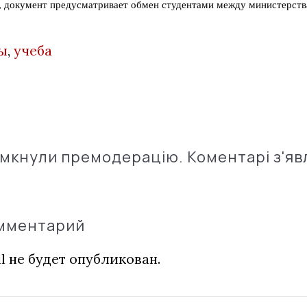
 документ предусматривает обмен студентами между министерств
ы
,
учеба
імкнули премодерацію. Коментарі з'яв
омментарий
l не будет опубликован.