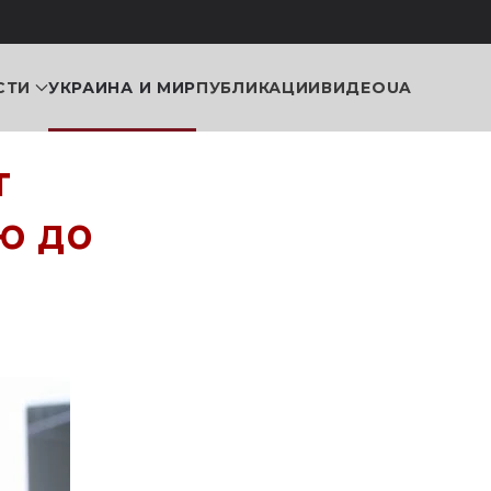
СТИ
УКРАИНА И МИР
ПУБЛИКАЦИИ
ВИДЕО
UA
т
ю до