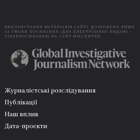
i
l
*
ВИКОРИСТАННЯ МАТЕРІАЛІВ САЙТУ ДОЗВОЛЕНО ЛИШЕ
ЗА УМОВИ ПОСИЛАННЯ (ДЛЯ ЕЛЕКТРОННИХ ВИДАНЬ -
ГІПЕРПОСИЛАННЯ) НА САЙТ NIKCENTER.
Журналістські розслідування
Публікації
Наш вплив
Дата-проєкти