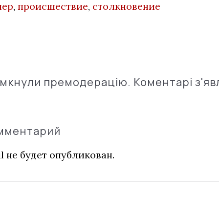
нер
,
происшествие
,
столкновение
імкнули премодерацію. Коментарі з'яв
омментарий
l не будет опубликован.