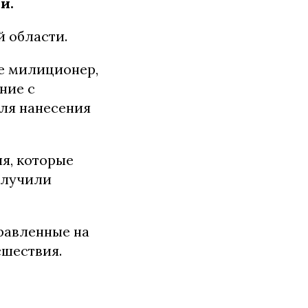
и.
 области.
ве милиционер,
ние с
ля нанесения
я, которые
олучили
равленные на
сшествия.