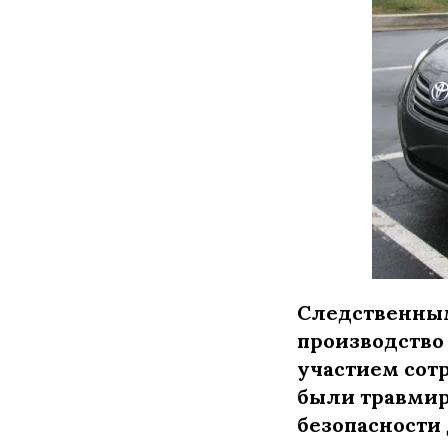
Следственным
производство
участием сот
были травмиро
безопасности