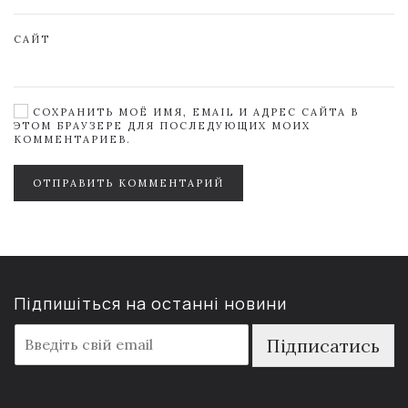
САЙТ
СОХРАНИТЬ МОЁ ИМЯ, EMAIL И АДРЕС САЙТА В
ЭТОМ БРАУЗЕРЕ ДЛЯ ПОСЛЕДУЮЩИХ МОИХ
КОММЕНТАРИЕВ.
ОТПРАВИТЬ КОММЕНТАРИЙ
Підпишіться на останні новини
E
Підписатись
m
a
i
l