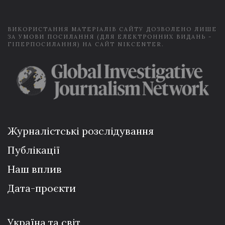
*
ВИКОРИСТАННЯ МАТЕРІАЛІВ САЙТУ ДОЗВОЛЕНО ЛИШЕ
ЗА УМОВИ ПОСИЛАННЯ (ДЛЯ ЕЛЕКТРОННИХ ВИДАНЬ -
ГІПЕРПОСИЛАННЯ) НА САЙТ NIKCENTER.
Журналістські розслідування
Публікації
Наш вплив
Дата-проєкти
Україна та світ