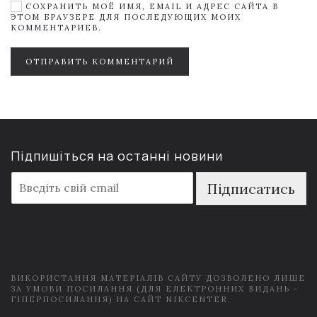
СОХРАНИТЬ МОЁ ИМЯ, EMAIL И АДРЕС САЙТА В
ЭТОМ БРАУЗЕРЕ ДЛЯ ПОСЛЕДУЮЩИХ МОИХ
КОММЕНТАРИЕВ.
ОТПРАВИТЬ КОММЕНТАРИЙ
Підпишіться на останні новини
E
Підписатись
m
a
i
l
*
ВИКОРИСТАННЯ МАТЕРІАЛІВ САЙТУ ДОЗВОЛЕНО ЛИШЕ
ЗА УМОВИ ПОСИЛАННЯ (ДЛЯ ЕЛЕКТРОННИХ ВИДАНЬ -
ГІПЕРПОСИЛАННЯ) НА САЙТ NIKCENTER.