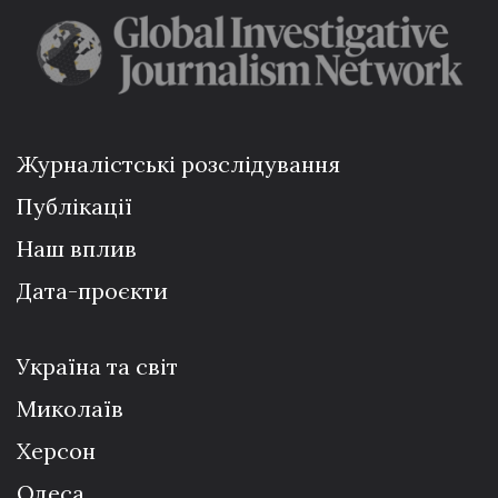
Журналістські розслідування
Публікації
Наш вплив
Дата-проєкти
Україна та світ
Миколаїв
Херсон
Одеса