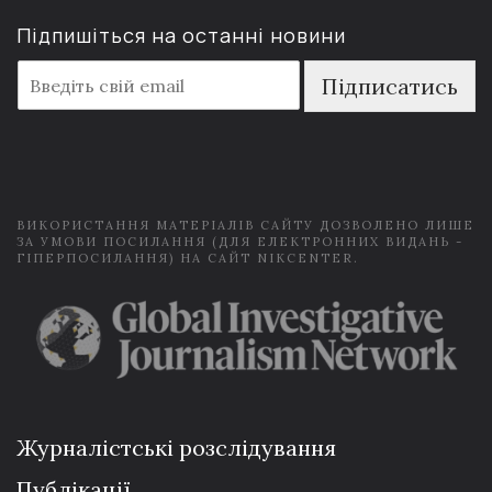
Підпишіться на останні новини
E
Підписатись
m
a
i
l
*
ВИКОРИСТАННЯ МАТЕРІАЛІВ САЙТУ ДОЗВОЛЕНО ЛИШЕ
ЗА УМОВИ ПОСИЛАННЯ (ДЛЯ ЕЛЕКТРОННИХ ВИДАНЬ -
ГІПЕРПОСИЛАННЯ) НА САЙТ NIKCENTER.
Журналістські розслідування
Публікації