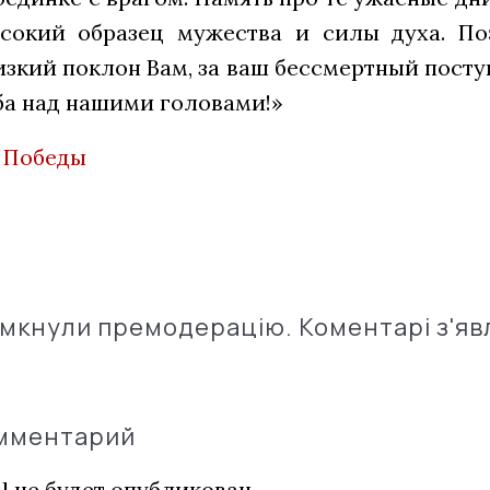
ысокий образец мужества и силы духа. П
изкий поклон Вам, за ваш бессмертный посту
ба над нашими головами!»
 Победы
імкнули премодерацію. Коментарі з'яв
омментарий
l не будет опубликован.