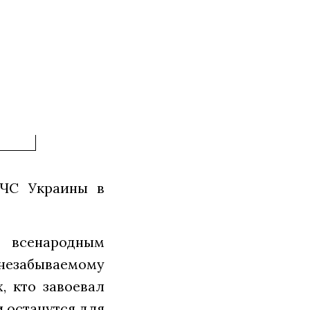
СЧС Украины в
 всенародным
 незабываемому
, кто завоевал
и останутся для