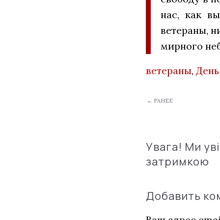
нас, как в
ветераны, н
мирного не
ветераны
,
День
← РАНЕЕ
Увага! Ми ув
затримкою
Добавить к
Ваш адрес emai