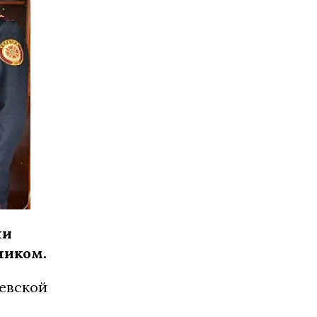
ли
ником.
аевской