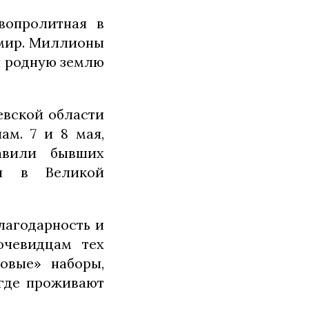
вопролитная в
 мир. Миллионы
и родную землю
евской области
ам. 7 и 8 мая,
равили бывших
ли в Великой
лагодарность и
очевидцам тех
овые» наборы,
 где проживают