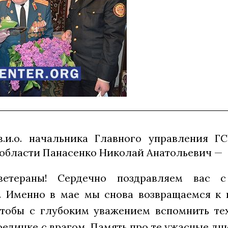
в.и.о. начальника Главного управления Г
области Панасенко Николай Анатольевич —
ветераны!
Сердечно поздравляем вас с
. Именно в мае мы снова возвращаемся к
 чтобы с глубоким уважением вспомнить тех
оединке с врагом. Память про те ужасные дн