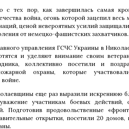
о с тех пор, как завершилась самая кро
ечества война, огонь которой зацепил весь
наций, ценой невероятных усилий защищал
оления от немецко-фашистских захватчиков.
авного управления ГСЧС Украины в Никола
отятся и уделяют внимание своим ветеран
здника, коллективно посетили и позд
пожарной охраны, которые участвова
 войне.
олаевщины еще раз выразили искреннюю б
 уважение участникам боевых действий, 
й. Подготовив продовольственные «фронт
авительные открытки, посетили 20 домов,
аны.