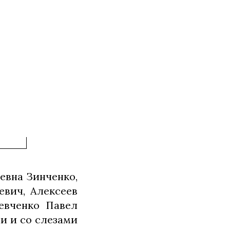
евна Зинченко,
евич, Алексеев
евченко Павел
и и со слезами