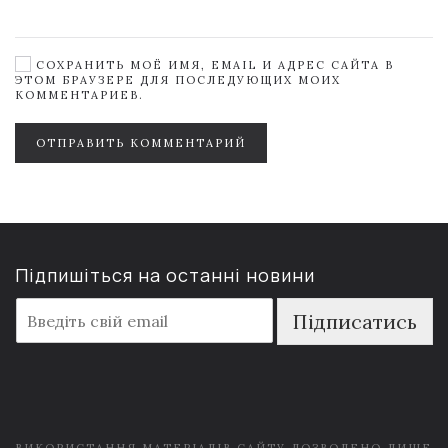
СОХРАНИТЬ МОЁ ИМЯ, EMAIL И АДРЕС САЙТА В
ЭТОМ БРАУЗЕРЕ ДЛЯ ПОСЛЕДУЮЩИХ МОИХ
КОММЕНТАРИЕВ.
ОТПРАВИТЬ КОММЕНТАРИЙ
Підпишіться на останні новини
E
Підписатись
m
a
i
l
*