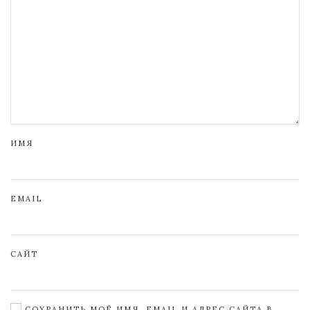
ИМЯ
EMAIL
САЙТ
СОХРАНИТЬ МОЁ ИМЯ, EMAIL И АДРЕС САЙТА В