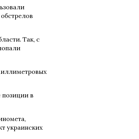
льзовали
 обстрелов
асти. Так, с
 попали
2-миллиметровых
е позиции в
иномета,
кт украинских