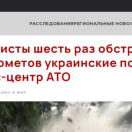
РАССЛЕДОВАНИЯ
РЕГИОНАЛЬНЫЕ НОВО
исты шесть раз обст
ометов украинские п
с-центр АТО
АИНА И МИР