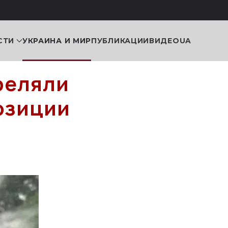
СТИ
УКРАИНА И МИР
ПУБЛИКАЦИИ
ВИДЕО
UA
реляли
озиции