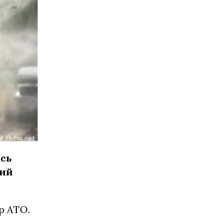
ась
ний
р АТО.