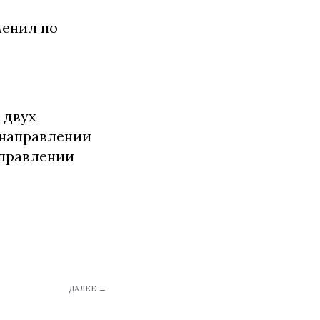
менил по
 двух
 направлении
аправлении
ДАЛЕЕ →