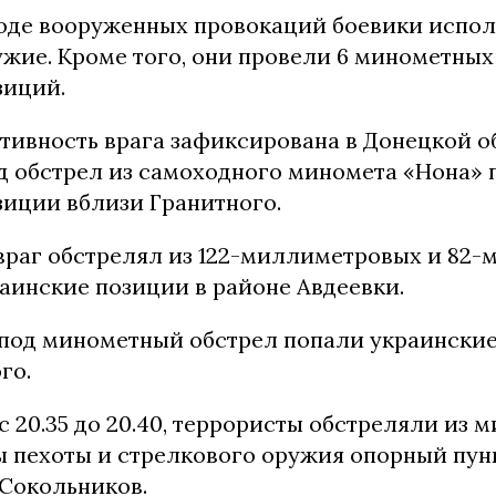
ходе вооруженных провокаций боевики испо
ужие. Кроме того, они провели 6 минометных
зиций.
ивность врага зафиксирована в Донецкой обл
 под обстрел из самоходного миномета «Нона»
зиции вблизи Гранитного.
50 враг обстрелял из 122-миллиметровых и 8
аинские позиции в районе Авдеевки.
40 под минометный обстрел попали украински
го.
 20.35 до 20.40, террористы обстреляли из м
 пехоты и стрелкового оружия опорный пун
 Сокольников.