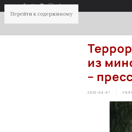
Перейти к содержимому
Террор
из мин
– прес
2015-04-07
УКР