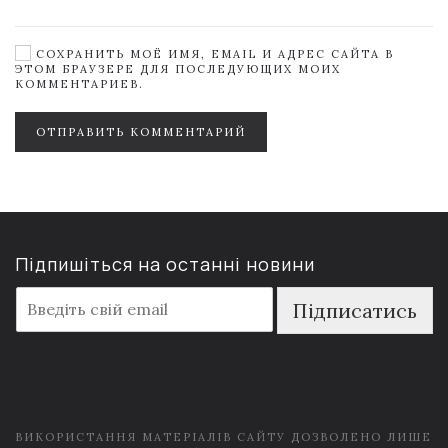
СОХРАНИТЬ МОЁ ИМЯ, EMAIL И АДРЕС САЙТА В
ЭТОМ БРАУЗЕРЕ ДЛЯ ПОСЛЕДУЮЩИХ МОИХ
КОММЕНТАРИЕВ.
ОТПРАВИТЬ КОММЕНТАРИЙ
Підпишіться на останні новини
E
Підписатись
m
a
i
l
*
ВИКОРИСТАННЯ МАТЕРІАЛІВ САЙТУ ДОЗВОЛЕНО ЛИШЕ