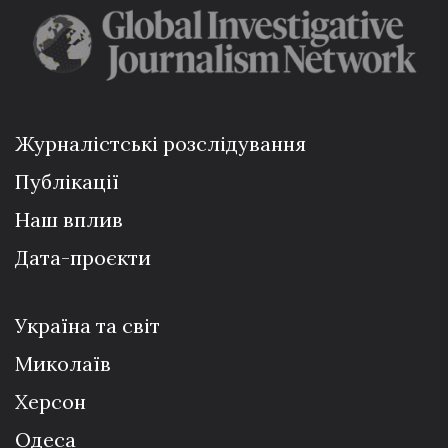
Журналістські розслідування
Публікації
Наш вплив
Дата-проєкти
Україна та світ
Миколаїв
Херсон
Одеса