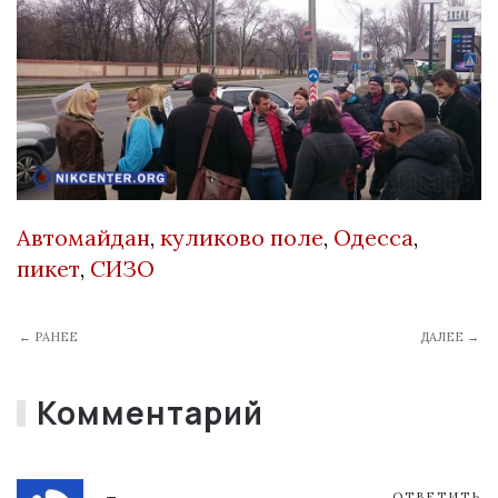
Автомайдан
,
куликово поле
,
Одесса
,
пикет
,
СИЗО
← РАНЕЕ
ДАЛЕЕ →
Комментарий
ОТВЕТИТЬ