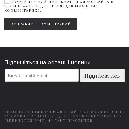
СОХРАНИТЬ МОЁ ИМЯ, EMAIL И АДРЕС САЙТА В
ЭТОМ БРАУЗЕРЕ ДЛЯ ПОСЛЕДУЮЩИХ МОИХ
КОММЕНТАРИЕВ.
ОТПРАВИТЬ КОММЕНТАРИЙ
Підпишіться на останні новини
E
Підписатись
m
a
i
l
*
ВИКОРИСТАННЯ МАТЕРІАЛІВ САЙТУ ДОЗВОЛЕНО ЛИШЕ
ЗА УМОВИ ПОСИЛАННЯ (ДЛЯ ЕЛЕКТРОННИХ ВИДАНЬ -
ГІПЕРПОСИЛАННЯ) НА САЙТ NIKCENTER.